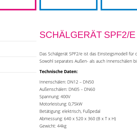
SCHÄLGERÄT SPF2/E
Das Schälgerät SPF2/e ist das Einsteigsmodell für 
Sowohl separates Außen- als auch Innenschälen bis
Technische Daten:
Innenschälen: DN12 – DN50
Außenschälen: DN05 – DN60
Spannung: 400V
Motorleistung: 0,75kW
Betätigung: elektrisch, Fußpedal
Abmessung: 640 x 520 x 360 (B x T x H)
Gewicht: 44kg