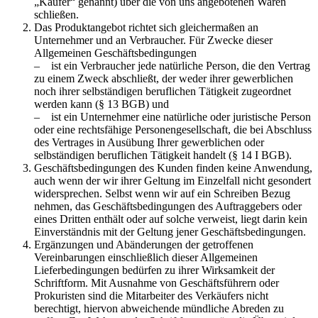
„Käufer“ genannt) über die von uns angebotenen Waren
schließen.
Das Produktangebot richtet sich gleichermaßen an
Unternehmer und an Verbraucher. Für Zwecke dieser
Allgemeinen Geschäftsbedingungen
– ist ein Verbraucher jede natürliche Person, die den Vertrag
zu einem Zweck abschließt, der weder ihrer gewerblichen
noch ihrer selbständigen beruflichen Tätigkeit zugeordnet
werden kann (§ 13 BGB) und
– ist ein Unternehmer eine natürliche oder juristische Person
oder eine rechtsfähige Personengesellschaft, die bei Abschluss
des Vertrages in Ausübung Ihrer gewerblichen oder
selbständigen beruflichen Tätigkeit handelt (§ 14 I BGB).
Geschäftsbedingungen des Kunden finden keine Anwendung,
auch wenn der wir ihrer Geltung im Einzelfall nicht gesondert
widersprechen. Selbst wenn wir auf ein Schreiben Bezug
nehmen, das Geschäftsbedingungen des Auftraggebers oder
eines Dritten enthält oder auf solche verweist, liegt darin kein
Einverständnis mit der Geltung jener Geschäftsbedingungen.
Ergänzungen und Abänderungen der getroffenen
Vereinbarungen einschließlich dieser Allgemeinen
Lieferbedingungen bedürfen zu ihrer Wirksamkeit der
Schriftform. Mit Ausnahme von Geschäftsführern oder
Prokuristen sind die Mitarbeiter des Verkäufers nicht
berechtigt, hiervon abweichende mündliche Abreden zu