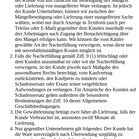
der Kunde von uns zunächst die Beseitigung des Mangels
oder Lieferung von mangelfreier Ware verlangen. Ist jedoch
der Kunde Unternehmer, können wir zwischen der
Mängelbeseitigung oder Lieferung einer mangelfreien Sache
wählen, wobei nur durch Anzeige in Textform (auch per
Telefax oder E-Mail) gegenüber dem Kunden innerhalb von
drei Arbeitstagen nach Zugang der Benachrichtigung über
den Mangel erfolgen kann. Wir können die vom Käufer
gewählte Art der Nacherfüllung verweigern, wenn diese nur
mit unverhältnismäßigen Kosten möglich ist.
Falls die Nacherfüllung gemäß Ziff. 9 (1) fehlschlägt oder
dem Kunden unzumutbar ist oder wir die Nacherfüllung
verweigern, ist der Kunde jeweils nach Maßgabe des
anwendbaren Rechts berechtigt, vom Kaufvertrag
zurückzutreten, den Kaufpreis zu mindern oder
Schadensersatz oder Ersatz seiner vergeblichen
Aufwendungen zu verlangen. Für Ansprüche des Kunden auf
Schadensersatz gelten außerdem die besonderen
Bestimmungen der Ziff. 10 dieser Allgemeinen
Geschäftsbedingungen.
Die Gewährleistung beträgt zwei Jahre ab Lieferung, falls der
Kunde Verbraucher ist, ansonsten zwölf Monate ab
Lieferung.
Nur gegenüber Unternehmern gilt folgendes: Der Kunde hat
die Ware unverzüglich nach Übersendung sorgfältig zu